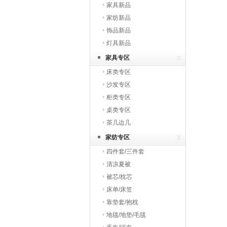
家具新品
家纺新品
饰品新品
灯具新品
家具专区
床类专区
沙发专区
柜类专区
桌类专区
茶几边几
家纺专区
四件套/三件套
清凉夏被
被芯/枕芯
床单/床笠
靠垫套/抱枕
地毯/地垫/毛毯