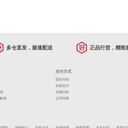
多仓直发，极速配送
正品行货，精致
支付方式
货到付款
在线支付
询
分期付款
标准
公司转账
家帮助
|
营销中心
|
手机京东
|
友情链接
|
销售联盟
|
京东社区
|
风险监