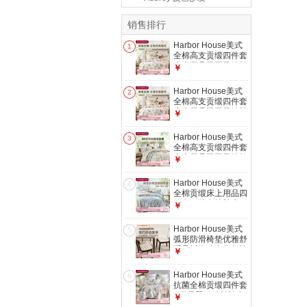
销售排行
Harbor House美式
1
全棉高支贡缎四件套
床上用品田园风纯棉
￥
四季款床单被套枕套
艺术花鸟【Parrot四
Harbor House美式
2
件套】 1.8米 床单款
全棉高支贡缎四件套
（被套
床上用品田园风纯棉
￥
220*240cm）
四季款床单被套枕套
艺术花鸟【Parrot四
Harbor House美式
3
件套】 1.5米 床单款
全棉高支贡缎四件套
（被套
床上用品田园风纯棉
￥
200*230cm）
四季款床单被套枕套
绿意盎然风【Arbor
Harbor House美式
4
四件套】 1.8米 床单
全棉贡缎床上用品四
款 （被套
件套三件套纯棉床
￥
220*240cm）
单/床笠被套家纺套
件 珊瑚之梦贡缎四
Harbor House美式
5
件套-床单款 60支
弧形防滑椅垫优雅舒
Coral Tide 1.5米 床
适承托绗缝坐垫餐椅
￥
单款 被套
垫子 Texture Pro 防
200*230cm 四件套
滑可水洗弧形椅垫
Harbor House美式
6
大-43X44X2.5cm
抗菌全棉贡缎四件套
A类母婴级纯棉被套
￥
床单枕套床上用品套