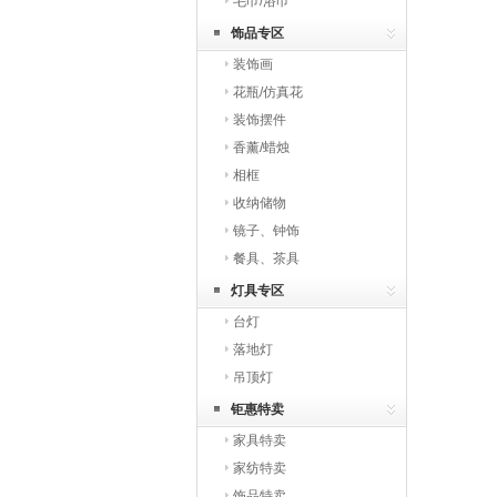
毛巾/浴巾
饰品专区
装饰画
花瓶/仿真花
装饰摆件
香薰/蜡烛
相框
收纳储物
镜子、钟饰
餐具、茶具
灯具专区
台灯
落地灯
吊顶灯
钜惠特卖
家具特卖
家纺特卖
饰品特卖