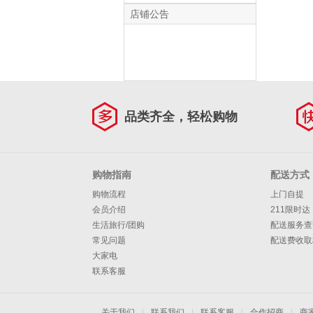
件 Saba 全棉抗菌四
店铺公告
件套 60支 典雅植物
元素风 1.8m 床单款
（被套
220*240cm）
品类齐全，轻松购物
购物指南
配送方式
购物流程
上门自提
会员介绍
211限时达
生活旅行/团购
配送服务查
常见问题
配送费收取
大家电
联系客服
关于我们
|
联系我们
|
联系客服
|
合作招商
|
商