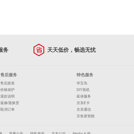
服务
天天低价，畅选无忧
售后服务
特色服务
售后政策
夺宝岛
价格保护
DIY装机
退款说明
延保服务
返修/退换货
京东E卡
取消订单
京东通信
京鱼座智能
测
|
质量公告
|
隐私政策
|
京东公益
|
Media & IR