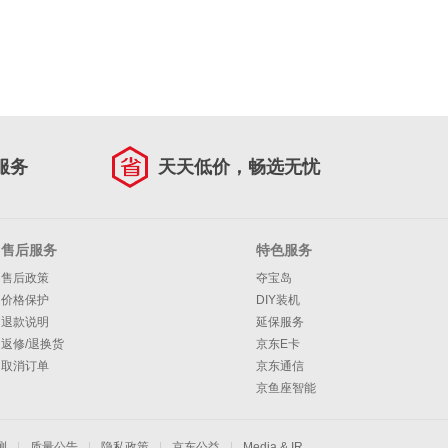
服务
天天低价，畅选无忧
售后服务
特色服务
售后政策
夺宝岛
价格保护
DIY装机
退款说明
延保服务
返修/退换货
京东E卡
取消订单
京东通信
京鱼座智能
测
|
质量公告
|
隐私政策
|
京东公益
|
Media & IR