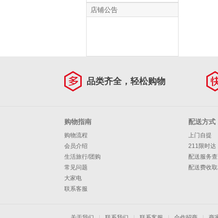
Connor Pro枕芯 一
店铺公告
对 中枕 48*74cm
品类齐全，轻松购物
购物指南
配送方式
购物流程
上门自提
会员介绍
211限时达
生活旅行/团购
配送服务查
常见问题
配送费收取
大家电
联系客服
关于我们
|
联系我们
|
联系客服
|
合作招商
|
商