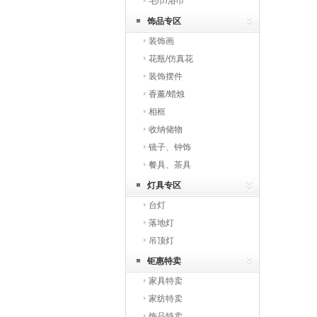
毛巾/浴巾
饰品专区
装饰画
花瓶/仿真花
装饰摆件
香薰/蜡烛
相框
收纳储物
镜子、钟饰
餐具、茶具
灯具专区
台灯
落地灯
吊顶灯
钜惠特卖
家具特卖
家纺特卖
饰品特卖