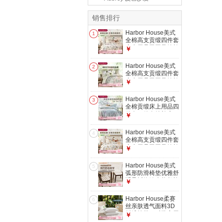
销售排行
Harbor House美式
1
全棉高支贡缎四件套
床上用品田园风纯棉
￥
四季款床单被套枕套
艺术花鸟【Parrot四
Harbor House美式
2
件套】 1.8米 床单款
全棉高支贡缎四件套
（被套
床上用品田园风纯棉
￥
220*240cm）
四季款床单被套枕套
绿意盎然风【Arbor
Harbor House美式
3
四件套】 1.8米 床单
全棉贡缎床上用品四
款 （被套
件套三件套纯棉床
￥
220*240cm）
单/床笠被套家纺套
件 珊瑚之梦贡缎四
Harbor House美式
4
件套-床单款 60支
全棉高支贡缎四件套
Coral Tide 1.5米 床
床上用品田园风纯棉
￥
单款 被套
四季款床单被套枕套
200*230cm 四件套
艺术花鸟【Parrot四
Harbor House美式
5
件套】 1.5米 床单款
弧形防滑椅垫优雅舒
（被套
适承托绗缝坐垫餐椅
￥
200*230cm）
垫子 Texture Pro 防
滑可水洗弧形椅垫
Harbor House柔赛
6
大-43X44X2.5cm
丝亲肤透气面料3D
纤维枕芯一对装家用
￥
双人枕头枕 升级款-