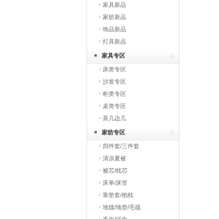
家具新品
家纺新品
饰品新品
灯具新品
家具专区
床类专区
沙发专区
柜类专区
桌类专区
茶几边几
家纺专区
四件套/三件套
清凉夏被
被芯/枕芯
床单/床笠
靠垫套/抱枕
地毯/地垫/毛毯