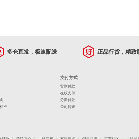
多仓直发，极速配送
正品行货，精致
支付方式
货到付款
在线支付
询
分期付款
标准
公司转账
家帮助
|
营销中心
|
手机京东
|
友情链接
|
销售联盟
|
京东社区
|
风险监